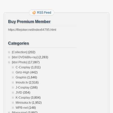
RSS Feed
Buy Premium Member
https://filejoker.net/index64795.html
Categories
[Collection]
(202)
[Idol DVD&Blu-ray]
(2,283)
[Idol Photo]
(17,087)
C-Cosplay
(1,011)
Girlz-High
(442)
Graphis
(1,646)
Imouto.tv
(2,516)
J-Cosplay
(166)
JVID
(354)
K-Cosplay
(3,804)
Minisuka.tv
(1,952)
WPB-net
(148)
[Magazine]
(3,897)