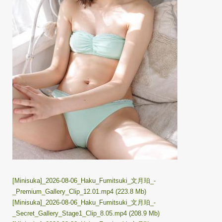
[Minisuka]_2026-08-06_Haku_Fumitsuki_文月珀_-
_Premium_Gallery_Clip_12.01.mp4 (223.8 Mb)
[Minisuka]_2026-08-06_Haku_Fumitsuki_文月珀_-
_Secret_Gallery_Stage1_Clip_8.05.mp4 (208.9 Mb)