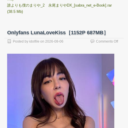
誰よりも僕のまりや_2 永尾まりやDX_[sabra_net_e-Book].rar
(38.5 Mb)
Onlyfans LunaLoveKiss［1152P 687MB］
on
Posted by
idolfile
on
2026-08-06
Comments Off
Onlyfa
LunaL
687M