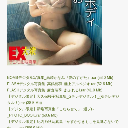
BOMBデジタル写真集_高崎かなみ『愛のすがた』.rar (58.0 Mb)
FLASHデジタル写真集_高鶴桃羽_極上アルペジオ.rar (32.6 Mb)
FLASHデジタル写真集_麻倉瑞季_あふれるI.rar (41.0 Mb)
【デジタル限定】大久保桜子写真集_Gテレデジタル！_(Ｇテレデジ
タル！).rar (38.5 Mb)
【デジタル限定】新唯写真集「しならせて」_週プレ
_PHOTO_BOOK.rar (60.6 Mb)
【デジタル限定】紀内乃秋写真集「かすかなきもちを見逃さないで
ね。」.rar (206.9 Mb)