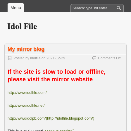
Menu
Idol File
My mirror blog
on
Posted by
idolfile
on
2021-12-29
Comments Off
My
mirror
If the site is slow to load or offline,
blog
please visit the mirror website
http://www.idolfile.com/
http://www.idolfile.net/
http://www.idolpb.com/(http://idolfile.blogspot.com/)