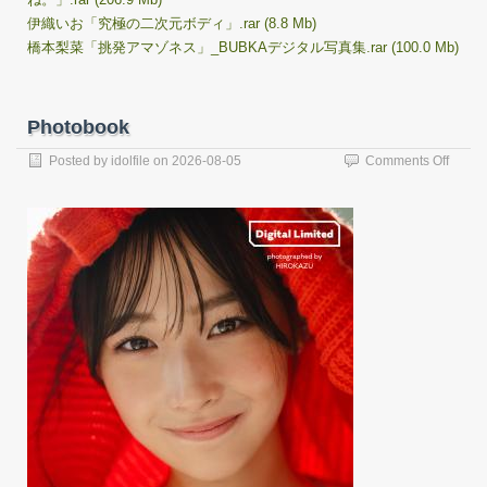
伊織いお「究極の二次元ボディ」.rar (8.8 Mb)
橋本梨菜「挑発アマゾネス」_BUBKAデジタル写真集.rar (100.0 Mb)
Photobook
on
Posted by
idolfile
on
2026-08-05
Comments Off
Photo