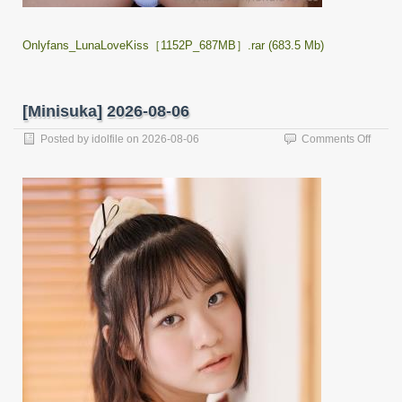
Onlyfans_LunaLoveKiss［1152P_687MB］.rar (683.5 Mb)
[Minisuka] 2026-08-06
on
Posted by
idolfile
on
2026-08-06
Comments Off
[Minis
2026-
08-
06