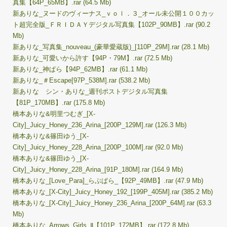
真集【64P_65MB】.rar (64.5 Mb)
新ありな_ヌードのヴィーナス_ｖｏｌ．３_オール未公開１００カッ
ト超完全版_ＦＲＩＤＡＹデジタル写真集【102P_90MB】.rar (90.2
Mb)
新ありな_写真集_nouveau_(豪華愛蔵版)_[110P_29M].rar (28.1 Mb)
新ありな_可愛いから許す【94P・79M】.rar (72.5 Mb)
新ありな_神ぱら【94P_62MB】.rar (61.1 Mb)
新ありな_＃Escape[97P_538M].rar (538.2 Mb)
新ありな シン・ありな_週刊ポストデジタル写真集
【81P_170MB】.rar (175.8 Mb)
橋本ありな&明里つむぎ_[X-
City]_Juicy_Honey_236_Arina_[200P_129M].rar (126.3 Mb)
橋本ありな&篠田ゆう_[X-
City]_Juicy_Honey_228_Arina_[200P_100M].rar (92.0 Mb)
橋本ありな&篠田ゆう_[X-
City]_Juicy_Honey_228_Arina_[91P_180M].rar (164.9 Mb)
橋本ありな_[Love_Para]_らぶぱら_【92P_49MB】.rar (47.9 Mb)
橋本ありな_[X-City]_Juicy_Honey_192_[199P_405M].rar (385.2 Mb)
橋本ありな_[X-City]_Juicy_Honey_236_Arina_[200P_64M].rar (63.3
Mb)
橋本ありな_Arrows_Girls_Ⅱ【101P_172MB】.rar (172.8 Mb)