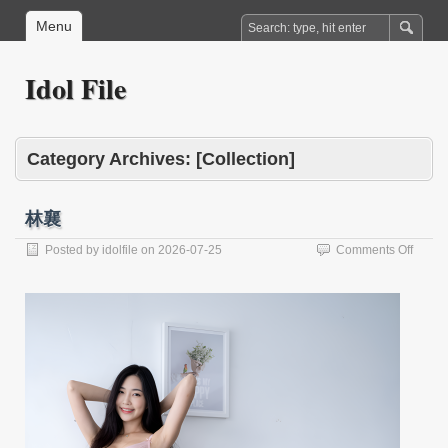
Menu
Idol File
Category Archives:
[Collection]
林襄
on
Posted by
idolfile
on
2026-07-25
Comments Off
林
襄