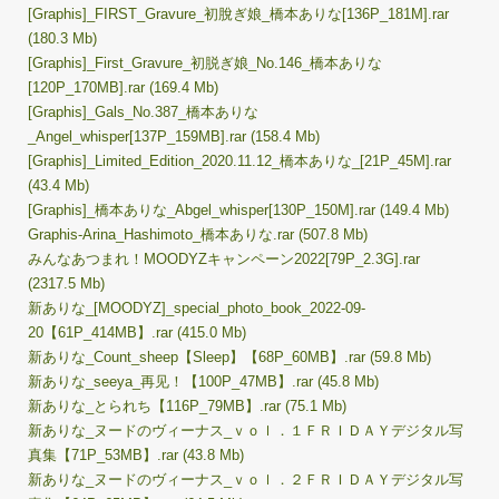
[Graphis]_FIRST_Gravure_初脫ぎ娘_橋本ありな[136P_181M].rar
(180.3 Mb)
[Graphis]_First_Gravure_初脱ぎ娘_No.146_橋本ありな
[120P_170MB].rar (169.4 Mb)
[Graphis]_Gals_No.387_橋本ありな
_Angel_whisper[137P_159MB].rar (158.4 Mb)
[Graphis]_Limited_Edition_2020.11.12_橋本ありな_[21P_45M].rar
(43.4 Mb)
[Graphis]_橋本ありな_Abgel_whisper[130P_150M].rar (149.4 Mb)
Graphis-Arina_Hashimoto_橋本ありな.rar (507.8 Mb)
みんなあつまれ！MOODYZキャンペーン2022[79P_2.3G].rar
(2317.5 Mb)
新ありな_[MOODYZ]_special_photo_book_2022-09-
20【61P_414MB】.rar (415.0 Mb)
新ありな_Count_sheep【Sleep】【68P_60MB】.rar (59.8 Mb)
新ありな_seeya_再见！【100P_47MB】.rar (45.8 Mb)
新ありな_とられち【116P_79MB】.rar (75.1 Mb)
新ありな_ヌードのヴィーナス_ｖｏｌ．１ＦＲＩＤＡＹデジタル写
真集【71P_53MB】.rar (43.8 Mb)
新ありな_ヌードのヴィーナス_ｖｏｌ．２ＦＲＩＤＡＹデジタル写