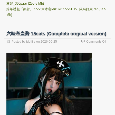
林襄_360p.rar (255.5 Mb)
跨年禮包「顏射」????”木木襄Mizuki”????5P1V_限時好康.rar (37.5
Mb)
六味帝皇酱 15sets (Complete original version)
on
Posted by
idolfile
on
2026-06-25
Comments Off
六
味
帝
皇
酱
15sets
(Comp
origina
versio