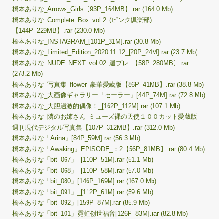
橋本ありな_Arrows_Girls【93P_164MB】.rar (164.0 Mb)
橋本ありな_Complete_Box_vol.2_(ピンク倶楽部)
【144P_229MB】.rar (230.0 Mb)
橋本ありな_INSTAGRAM_[101P_31M].rar (30.8 Mb)
橋本ありな_Limited_Edition_2020.11.12_[20P_24M].rar (23.7 Mb)
橋本ありな_NUDE_NEXT_vol.02_週プレ_【58P_280MB】.rar
(278.2 Mb)
橋本ありな_写真集_flower_豪華愛蔵版【86P_41MB】.rar (38.8 Mb)
橋本ありな_大画像ギャラリー「セーラー」[44P_74M].rar (72.8 Mb)
橋本ありな_大胆過激的偶像！_[162P_112M].rar (107.1 Mb)
橋本ありな_隣のお姉さん_ミューズ裸の天使１００カット愛蔵版
週刊現代デジタル写真集【107P_312MB】.rar (312.0 Mb)
橋本ありな「Arina」[84P_59M].rar (56.3 Mb)
橋本ありな「Awaking」EPISODE_：2【56P_81MB】.rar (80.4 Mb)
橋本ありな「bit_067」_[110P_51M].rar (51.1 Mb)
橋本ありな「bit_068」_[110P_58M].rar (57.0 Mb)
橋本ありな「bit_080」[146P_169M].rar (167.0 Mb)
橋本ありな「bit_091」_[112P_61M].rar (59.6 Mb)
橋本ありな「bit_092」[159P_87M].rar (85.9 Mb)
橋本ありな「bit_101」霓虹创世福音[126P_83M].rar (82.8 Mb)