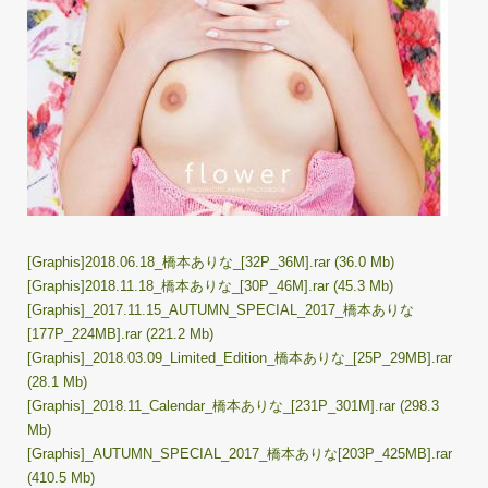
[Graphis]2018.06.18_橋本ありな_[32P_36M].rar (36.0 Mb)
[Graphis]2018.11.18_橋本ありな_[30P_46M].rar (45.3 Mb)
[Graphis]_2017.11.15_AUTUMN_SPECIAL_2017_橋本ありな
[177P_224MB].rar (221.2 Mb)
[Graphis]_2018.03.09_Limited_Edition_橋本ありな_[25P_29MB].rar
(28.1 Mb)
[Graphis]_2018.11_Calendar_橋本ありな_[231P_301M].rar (298.3
Mb)
[Graphis]_AUTUMN_SPECIAL_2017_橋本ありな[203P_425MB].rar
(410.5 Mb)