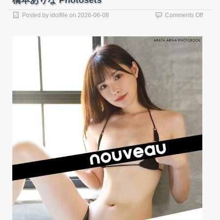
橋本ありな Photosets
on
Posted by
idolfile
on
2026-06-08
Comments Off
橋
本
あ
り
な
Photos