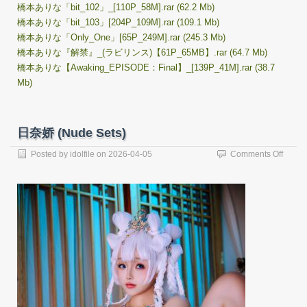
橋本ありな「bit_102」_[110P_58M].rar (62.2 Mb)
橋本ありな「bit_103」[204P_109M].rar (109.1 Mb)
橋本ありな「Only_One」[65P_249M].rar (245.3 Mb)
橋本ありな『解禁』_(ラビリンス)【61P_65MB】.rar (64.7 Mb)
橋本ありな【Awaking_EPISODE：Final】_[139P_41M].rar (38.7
Mb)
日奈娇 (Nude Sets)
on
Posted by
idolfile
on
2026-04-05
Comments Off
日
奈
娇
(Nude
Sets)