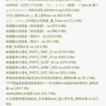
idolfile@「台湾チアの女神」-リン・シャン（林襄）-＋Special-週プ
レグラジャパ！-GRAVUREJAPAN!-4.mp4 (533.6 Mb)
JVID_瑞希Mizuki_x_黃上晏Rubis.rar (603.6 Mb)
リン．シャン_日本版1st写真集_薫_Kaoru.rar (71.2 Mb)
林襄數位寫真集《與你襄愛》.rar (570.0 Mb)
林襄數位寫真集《與你襄遇》.rar (980.0 Mb)
林襄數位寫真集《襄水II》.rar (224.9 Mb)
林襄數位寫真集《襄水I》.rar (19.1 Mb)
林襄_性感黑內衣.rar (15.6 Mb)
林襄豪華大禮包_PART1_356P_1V.rar (2270.4 Mb)
林襄豪華大禮包_PART2_378P_2V.rar (2465.4 Mb)
林襄豪華大禮包_PART3_1523P_6V.rar (2276.9 Mb)
林襄豪華大禮包_PART4_1048P_100V.rar (2420.9 Mb)
林襄豪華大禮包_PART5_112P_50V.rar (3511.4 Mb)
香香妹林襄(童貞殺毛衣&CK內衣&死庫水)_限時好康.rar (97.2 Mb)
????聖誕夜就要來點香香的
~木木襄Mizuki讓你有夠香40V_限時好
康.rar (109.7 Mb)
idolfile@Mizuki瑞西.mp4 (324.7 Mb)
今天就要香香的都給你_木木襄Mizuki_讓人受不鳥_限時好康.rar (5.5
Mb)